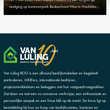
vestiging op kantorenpark Beukenhorst-West in Hoofddorp
de overstap gemaakt naar Schiphol-Rijk.
Van Luling BOG is een allround bedrijfsmakelaar en begeleidt
particulieren, MKB’ers, internationale bedrijven,
projectontwikkelaars en beleggers met hun vastgoedvraagstukken.
Dat doen we met een no-nonsense werkwijze, een enthousiaste en
persoonlijke aanpak en een frisse blik op de markt. De focus ligt op
bemiddeling bij huur en koop van bedrijfsruimten, kantoren en