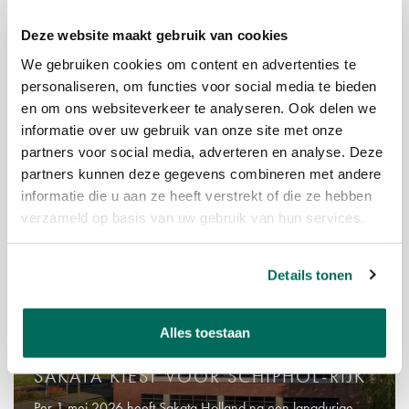
LAYERS XL AMSTELVEEN I VOLLEDIG
Deze website maakt gebruik van cookies
VERHUURD
We gebruiken cookies om content en advertenties te
Recent is de verhuur van alle 10 nieuwbouw bedrijfsunits
personaliseren, om functies voor social media te bieden
aan de Afmijnstraat 81-99 in Amstelveen succesvol
en om ons websiteverkeer te analyseren. Ook delen we
afgerond.
informatie over uw gebruik van onze site met onze
partners voor social media, adverteren en analyse. Deze
partners kunnen deze gegevens combineren met andere
04-05-2026
informatie die u aan ze heeft verstrekt of die ze hebben
verzameld op basis van uw gebruik van hun services.
Details tonen
Alles toestaan
SAKATA KIEST VOOR SCHIPHOL-RIJK
Per 1 mei 2026 heeft Sakata Holland na een langdurige