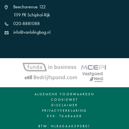
Beechavenue 122
1119 PR Schiphol-Rijk
020-8881088
info@vanlulingbog.nl
ALGEMENE VOORWAARDEN
COOKIEWET
DISCLAIMER
PRIVACYVERKLARING
KVK: 76484408
BTW: NL860640590B01