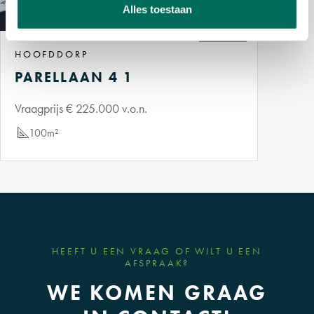
Alles toestaan
makelaar en ontwikkelaar niet aansprakelijk worden gesteld voor
TE KOOP
eventuele fouten of onvolkomenheden. De gebruikte afbeeldingen
zijn artist impressions en kunnen afwijken van de werkelijkheid.
HOOFDDORP
Deze advertentie is niet juridisch bindend als aanbod.
PARELLAAN 4 1
Vraagprijs € 225.000 v.o.n.
100m²
HEEFT U EEN VRAAG OF WILT U EEN
AFSPRAAK?
WE KOMEN GRAAG