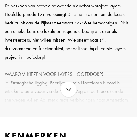
De verkoop van het veelbelovende nieuwbouwproject Layers
Hoofddorp nadert z'n voltooiing! Dit is het moment om de laatste
bedrijfsunit aan de Bijlmermeerstraat 44-46 te bemachtigen. Dit is
een unieke kans die lokale en regionale bedrijven, evenals
investeerders, niet willen missen. Wie streeft naar stijl,
duurzaamheid en functionaliteit, handelt snel bij dit eerste Layers-
project in Hoofddorp!
WAAROM KIEZEN VOOR LAYERS HOOFDDORP?
• Strategische ligging: Bedrijventerrein Hoofddorp Noord is
uitstekend bereikbaar via de N201 (Weg om de Noord) en de
snelwegen A4 en A5, met directe verbindingen naar Amsterdam,
Haarlem en Den Haag. Luchthaven Schiphol is eenvoudig
binnendoor te bereiken. Bovendien biedt de nabijheid van het
centrum van Hoofddorp met winkels, horeca en openbaar vervoer
KENMERKEN
extra aantrekkingskracht voor ondernemers en investeerders.