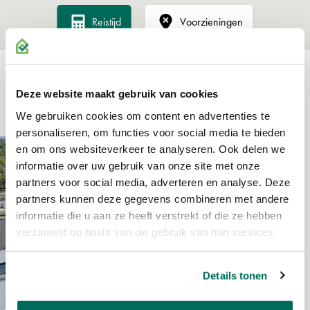
termijnen op basis van de bouwvoortgang, te beginnen met de
Reistijd
Voorzieningen
aankoop van de grond.
VERENIGING VAN EIGENAARS (VvE)
VERGELIJKBARE
Het project is gesplitst in appartementsrechten. Kopers worden
Deze website maakt gebruik van cookies
automatisch lid van de VvE, die wordt beheerd door een externe
OBJECTEN
We gebruiken cookies om content en advertenties te
partij. De VvE draagt zorg voor het onderhoud van de
personaliseren, om functies voor social media te bieden
gemeenschappelijke delen en de verzekering van het complex.
en om ons websiteverkeer te analyseren. Ook delen we
informatie over uw gebruik van onze site met onze
partners voor social media, adverteren en analyse. Deze
BESCHIKBAARHEID
partners kunnen deze gegevens combineren met andere
Heeft u interesse of wilt u direct een optie nemen op de laatste unit?
informatie die u aan ze heeft verstrekt of die ze hebben
Neem dan contact met ons op per e-mail of telefoon, zodat wij u
verzameld op basis van uw gebruik van hun services.
direct kunnen voorzien van alle verkoop- en contractdocumenten.
Details tonen
DISCLAIMER
Ondanks de zorgvuldige samenstelling van deze tekst kunnen de