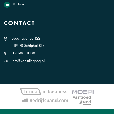
Youtube
CONTACT
Beechavenue 122
1119 PR Schiphol-Rijk
020-8881088
info@vanlulingbog.nl