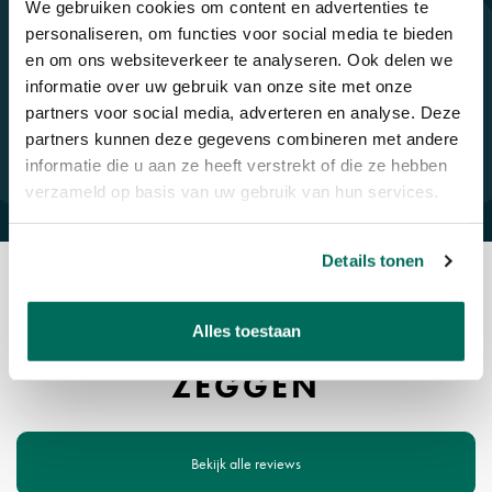
We gebruiken cookies om content en advertenties te
personaliseren, om functies voor social media te bieden
en om ons websiteverkeer te analyseren. Ook delen we
informatie over uw gebruik van onze site met onze
partners voor social media, adverteren en analyse. Deze
partners kunnen deze gegevens combineren met andere
informatie die u aan ze heeft verstrekt of die ze hebben
verzameld op basis van uw gebruik van hun services.
Details tonen
REVIEWS
Alles toestaan
WAT ONZE KLANTEN
ZEGGEN
Bekijk alle reviews