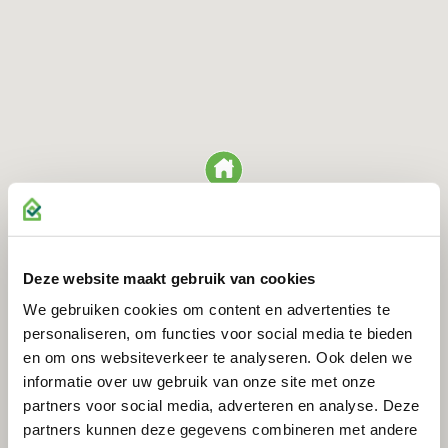
Vereniging van eigenaars (VvE)
Het project is gesplitst in appartementsrechten. Kopers worden
automatisch lid van de VvE, die wordt beheerd door een externe
partij. De VvE draagt zorg voor het onderhoud van de
gemeenschappelijke delen en de verzekering van het complex.
Beschikbaarheid
Heeft u interesse of wilt u direct een optie nemen op een van de
units? Neem dan contact met ons op per e-mail of telefoon, zodat
wij u direct kunnen voorzien van alle documenten.
Deze website maakt gebruik van cookies
We gebruiken cookies om content en advertenties te
Disclaimer
personaliseren, om functies voor social media te bieden
Ondanks de zorgvuldige samenstelling van deze tekst kunnen de
en om ons websiteverkeer te analyseren. Ook delen we
informatie over uw gebruik van onze site met onze
makelaar en ontwikkelaar niet aansprakelijk worden gesteld voor
partners voor social media, adverteren en analyse. Deze
eventuele fouten of onvolkomenheden. De gebruikte afbeeldingen
partners kunnen deze gegevens combineren met andere
zijn artist impressions en kunnen afwijken van de werkelijkheid.