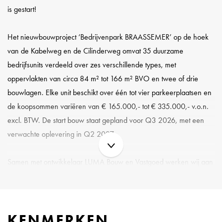
is gestart!
Het nieuwbouwproject ‘Bedrijvenpark BRAASSEMER’ op de hoek
van de Kabelweg en de Cilinderweg omvat 35 duurzame
bedrijfsunits verdeeld over zes verschillende types, met
oppervlakten van circa 84 m² tot 166 m² BVO en twee of drie
bouwlagen. Elke unit beschikt over één tot vier parkeerplaatsen en
de koopsommen variëren van € 165.000,- tot € 335.000,- v.o.n.
excl. BTW. De start bouw staat gepland voor Q3 2026, met een
verwachte oplevering in Q2 2027.
Samen met ontwikkelaar LUMA Bouw en Vastgoed werken wij aan
een toekomstgericht bedrijvenpark dat aansluit op de behoeften
van moderne ondernemers.
KENMERKEN
Locatie en ligging