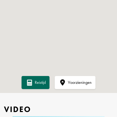
• Systeemplafonds met verlichtingsarmaturen
• Verwarming d.m.v. radiatoren
• Topkoeling
• Te openen ramen
• Kabelgoten voor elektra en data
• Brandveiligheidsvoorzieningen
• Noodtrappenhuis per vleugel
• Gym (in naastgelegen gebouw Beechavenue 121-139)
De ruimte op de begane grond zal in luxe turn-key staat worden
opgeleverd inclusief pvc-vloer en vloerbedekking, glazen
Reistijd
Voorzieningen
scheidingswanden en uitgebreide keuken. Voorbeeldfoto’s van een
turn-key oplevering zijn toegevoegd.
VIDEO
VOORZIENINGEN BUITENTERREIN
• Halfverdiepte parkeergarage