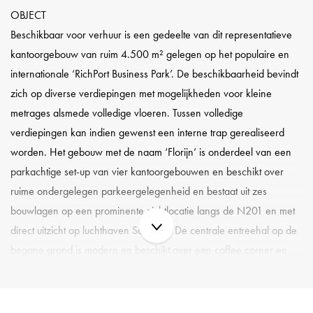
OBJECT
Beschikbaar voor verhuur is een gedeelte van dit representatieve
kantoorgebouw van ruim 4.500 m² gelegen op het populaire en
internationale ‘RichPort Business Park’. De beschikbaarheid bevindt
zich op diverse verdiepingen met mogelijkheden voor kleine
metrages alsmede volledige vloeren. Tussen volledige
verdiepingen kan indien gewenst een interne trap gerealiseerd
worden. Het gebouw met de naam ‘Florijn’ is onderdeel van een
parkachtige set-up van vier kantoorgebouwen en beschikt over
ruime ondergelegen parkeergelegenheid en bestaat uit zes
bouwlagen op een prominente zichtlocatie langs de N201 en met
direct uitzicht op luchthaven Schiphol. De centrale entreehal op de
begane grond is modern en beschikt over een coffee corner en
diverse zitgelegenheden.
LOCATIE