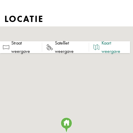
• Totaal: ca. 3.189 m² v.v.o.
LOCATIE
Er is een NEN 2580 meetrapport aanwezig.
PARKEREN
Straat
Satelliet
Kaart
De onder het kantoorgebouw gelegen parkeergarage beschikt
weergave
weergave
weergave
over voldoende parkeergelegenheid. Aan de voorzijde van het
gebouw op het parkeerdek is er parkeergelegenheid voor
bezoekers.
VOORZIENINGEN
Het gebouw c.q. de kantoorruimte is onder ­meer voor­zien van:
• Ruime ontvangsthal met coffee corner en zitjes
• Twee liften
• Ruime sanitaire voorzieningen per verdieping
• Glad afgewerkte betonvloeren