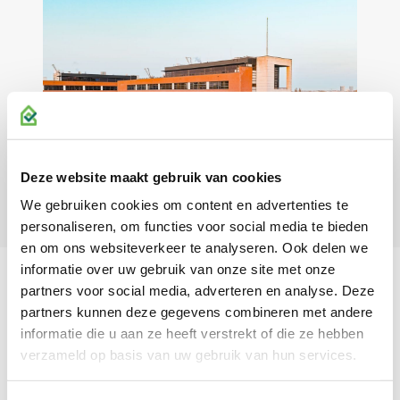
• Parkeerdek
• Laadpalen (in overleg)
• Terreinverlichting
• Vlaggenmasten (indien beschikbaar)
NUTSVOORZIENINGEN
Gas, water en elektra vormen onderdeel van de servicekosten. Er
Deze website maakt gebruik van cookies
bevindt zich glasvezel in het gebouw, doch is een huurder zelf
We gebruiken cookies om content en advertenties te
verantwoordelijk voor een abonnement.
personaliseren, om functies voor social media te bieden
en om ons websiteverkeer te analyseren. Ook delen we
HUURPRIJS
informatie over uw gebruik van onze site met onze
partners voor social media, adverteren en analyse. Deze
• Souterrain: € 90,00 per m² per jaar
PLATTEGRONDEN
partners kunnen deze gegevens combineren met andere
• Begane grond: € 185,00 per m² per jaar (turn-key)
informatie die u aan ze heeft verstrekt of die ze hebben
• 1e t/m 3e verdieping: € 160,00 per m² per jaar
verzameld op basis van uw gebruik van hun services.
• Parkeren: € 950,00 per plaats per jaar