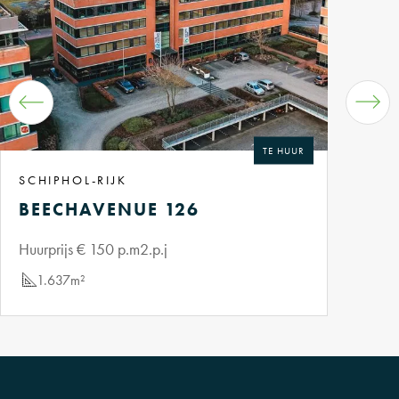
zorgvuldig samengestelde informatie kunnen geen rechten worden
ontleend.
TE HUUR
SCHIPHOL-RIJK
BEECHAVENUE 126
Huurprijs € 150 p.m2.p.j
1.637m²