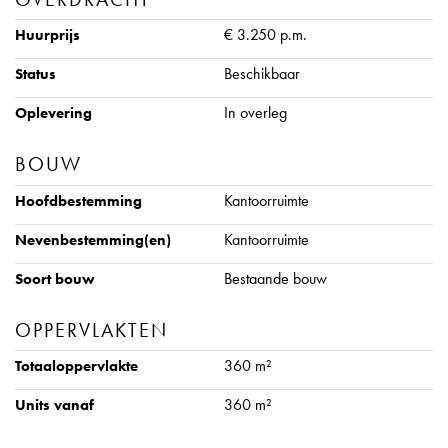
Luchthaven Schiphol.
€ 3.250 p.m.
Huurprijs
BESTEMMINGSPLAN
Beschikbaar
Status
Bedrijfsdoeleinden tot en met categorie 2 conform
in overleg
Oplevering
bestemmingsplan ‘Langeraar en Papenveer’.
BOUW
VLOEROPPERVLAKTE
Kantoorruimte
Hoofdbestemming
Voor de verhuur is beschikbaar:
• Begane grond: ca. 185 m² kantoorruimte (met de mogelijkheid
Kantoorruimte
Nevenbestemming(en)
95 m² te gebruiken als opslagruimte)
Bestaande bouw
Soort bouw
• 1e verdieping: ca. 175 m² kantoorruimte
• Totaal: ca. 360 m² v.v.o.
OPPERVLAKTEN
360 m²
Totaaloppervlakte
PARKEREN
Er is ruim voldoende parkeergelegenheid op eigen terrein.
360 m²
Units vanaf