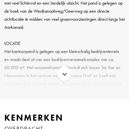
met veel lichtinval en een landelijk uitzicht. Het pand is gelegen op
de hoek van de Westkanaalweg/Geerweg op een directe
zichtlocatie te midden van veel groenvoorzieningen direct langs het
Aarkanaal.
LOCATIE
Het kantoorpand is gelegen op een kleinschalig bedrijventerrein
en maakt deel uit van een bedrijvenverzamelcomplex van ca.
60.000 m². Het verzamelcomplex bevindt zich tussen Ter Aar en
Nieuwveen in het centrum van het ‘Groene Hart’ en heeft een
landelijke doch centrale ligging. Per auto is het kantoorpand goed
bereikbaar via diverse provinciale wegen. Het pand bevindt zich
op slechts 15 autominuten van Alpen aan den Rijn van waaruit de
A4 en A12 snel bereikbaar zijn. De dichtstbijzijnde bushalte bevindt
KENMERKEN
zich op ongeveer 15 minuten loopafstand. Vanaf deze bushalte is
een snelle busverbinding naar Centraal Station Amsterdam en de
OVERDRACHT