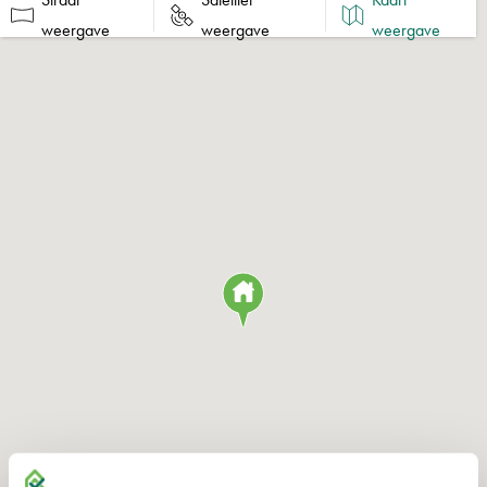
elektra en internet.
weergave
weergave
weergave
HUURPRIJS
€ 3.250,- per maand te vermeerderen met servicekosten en BTW.
SERVICEKOSTEN
Nader overeen te komen.
HUURVOORWAARDEN
• Huurtermijn: 3 jaar met telkens een verlengingsmogelijkheid van
3 jaar. Afwijkende huurperioden zijn bespreekbaar.
• Opzegtermijn: 6 maanden, doch afhankelijk van de overeen te
komen huurperioden.
• Betalingen: per maand vooruit.
• BTW: de verhuurder opteert voor BTW-belaste verhuur.
• Zekerheidsstelling: bankgarantie of waarborgsom ter grootte