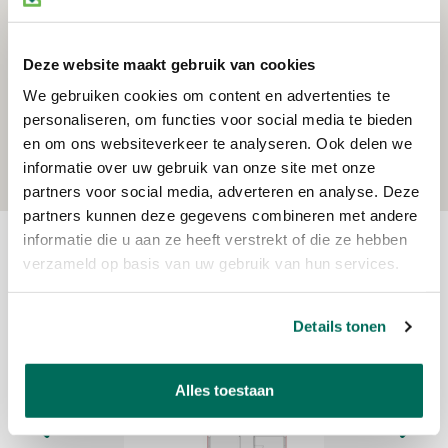
van drie maanden huur inclusief servicekosten en BTW.
• Huurprijsaanpassing: jaarlijks, voor het eerst één jaar na de
Deze website maakt gebruik van cookies
huuringangsdatum, op basis van de wijziging van het
maandprijsindexcijfer volgens de consumentenprijsindex (CPI)
We gebruiken cookies om content en advertenties te
personaliseren, om functies voor social media te bieden
reeks alle huishoudens (2015=100), gepubliceerd door het
en om ons websiteverkeer te analyseren. Ook delen we
Centraal Bureau voor de Statistiek (CBS).
informatie over uw gebruik van onze site met onze
Reistijd
Voorzieningen
• Huurovereenkomst: gebaseerd op het model zoals in 2025 is
partners voor social media, adverteren en analyse. Deze
vastgesteld door de Raad voor Onroerende Zaken (ROZ).
partners kunnen deze gegevens combineren met andere
• Aanvaarding/oplevering: in overleg.
informatie die u aan ze heeft verstrekt of die ze hebben
verzameld op basis van uw gebruik van hun services.
PLATTEGRONDEN
VESTIGINGSVOORWAARDEN
Het object is bestemd voor een onderneming die staat
Details tonen
ingeschreven bij de Kamer van Koophandel. De bedrijfsactiviteiten
dienen passend te zijn binnen de locatie, de directe omgeving en
Alles toestaan
het geldende bestemmingsplan, alsmede te voldoen aan de
verzekeringsvoorwaarden en – indien van toepassing – het VvE-