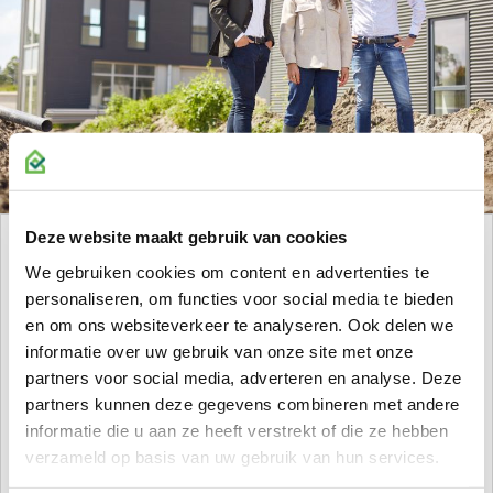
Deze website maakt gebruik van cookies
TECHNISCH BEHEER
We gebruiken cookies om content en advertenties te
personaliseren, om functies voor social media te bieden
Namens de verhuurder zijn wij voor de huurders het
en om ons websiteverkeer te analyseren. Ook delen we
aanspreekpunt bij vragen, storingen of calamiteiten in het
informatie over uw gebruik van onze site met onze
gehuurde object:
partners voor social media, adverteren en analyse. Deze
- Het behandelen van meldingen van huurders.
partners kunnen deze gegevens combineren met andere
informatie die u aan ze heeft verstrekt of die ze hebben
- Het namens opdrachtgever verstrekken van
verzameld op basis van uw gebruik van hun services.
onderhoudsopdrachten en/of servicecontracten.