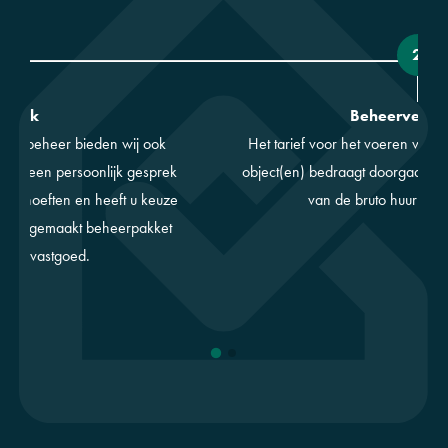
1
2
werk
Beheervergo
isch beheer bieden wij ook
Het tarief voor het voeren van 
van een persoonlijk gesprek
object(en) bedraagt doorgaans 
 behoeften en heeft u keuze
van de bruto huur en s
 maat gemaakt beheerpakket
ypen vastgoed.