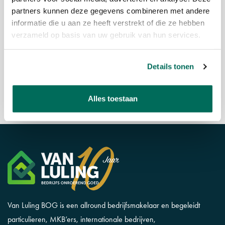
partners kunnen deze gegevens combineren met andere
informatie die u aan ze heeft verstrekt of die ze hebben
verzameld op basis van uw gebruik van hun services.
SAKATA KIEST VOOR SCHIPHOL-RIJK
Per 1 mei 2026 heeft Sakata Holland na een langdurige
Details tonen
vestiging op kantorenpark Beukenhorst-West in Hoofddorp
de overstap gemaakt naar Schiphol-Rijk.
Alles toestaan
Van Luling BOG is een allround bedrijfsmakelaar en begeleidt
particulieren, MKB’ers, internationale bedrijven,