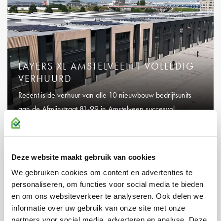
LAYERS XL AMSTELVEEN I VOLLEDIG
VERHUURD
Recent is de verhuur van alle 10 nieuwbouw bedrijfsunits
aan de Afmijnstraat 81-99 in Amstelveen succesvol
afgerond.
04-05-2026
Deze website maakt gebruik van cookies
We gebruiken cookies om content en advertenties te
personaliseren, om functies voor social media te bieden
en om ons websiteverkeer te analyseren. Ook delen we
informatie over uw gebruik van onze site met onze
partners voor social media, adverteren en analyse. Deze