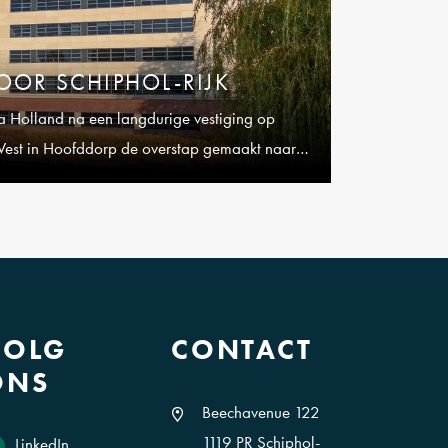
VOOR SCHIPHOL-RIJK
a Holland na een langdurige vestiging op
West in Hoofddorp de overstap gemaakt naar
VOLG
CONTACT
ONS
Beechavenue 122
1119 PR Schiphol-
LinkedIn