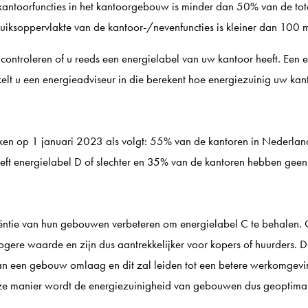
antoorfuncties in het kantoorgebouw is minder dan 50% van de tot
iksoppervlakte van de kantoor-/nevenfuncties is kleiner dan 100 
ontroleren of u reeds een energielabel van uw kantoor heeft. Een en
lt u een energieadviseur in die berekent hoe energiezuinig uw kant
ken op 1 januari 2023 als volgt: 55% van de kantoren in Nederland
eft energielabel D of slechter en 35% van de kantoren hebben geen
iëntie van hun gebouwen verbeteren om energielabel C te behalen
ogere waarde en zijn dus aantrekkelijker voor kopers of huurders. 
van een gebouw omlaag en dit zal leiden tot een betere werkomgev
ze manier wordt de energiezuinigheid van gebouwen dus geoptimal