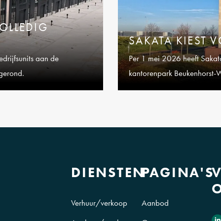
VOLLEDIG
SAKATA KIEST 
drijfsunits aan de
Per 1 mei 2026 heeft Sakat
fgerond.
kantorenpark Beukenhorst-
Schiphol-Rijk.
DIENSTEN
PAGINA'S
Verhuur/verkoop
Aanbod