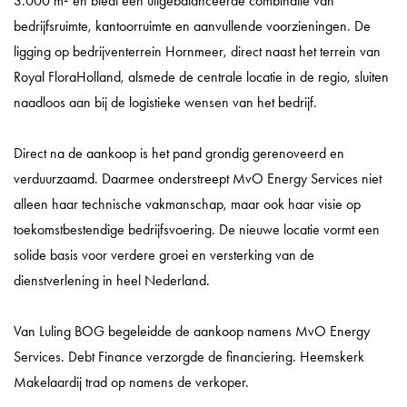
3.000 m² en biedt een uitgebalanceerde combinatie van
bedrijfsruimte, kantoorruimte en aanvullende voorzieningen. De
ligging op bedrijventerrein Hornmeer, direct naast het terrein van
Royal FloraHolland, alsmede de centrale locatie in de regio, sluiten
naadloos aan bij de logistieke wensen van het bedrijf.
Direct na de aankoop is het pand grondig gerenoveerd en
verduurzaamd. Daarmee onderstreept MvO Energy Services niet
alleen haar technische vakmanschap, maar ook haar visie op
toekomstbestendige bedrijfsvoering. De nieuwe locatie vormt een
solide basis voor verdere groei en versterking van de
dienstverlening in heel Nederland.
Van Luling BOG begeleidde de aankoop namens MvO Energy
Services. Debt Finance verzorgde de financiering. Heemskerk
Makelaardij trad op namens de verkoper.