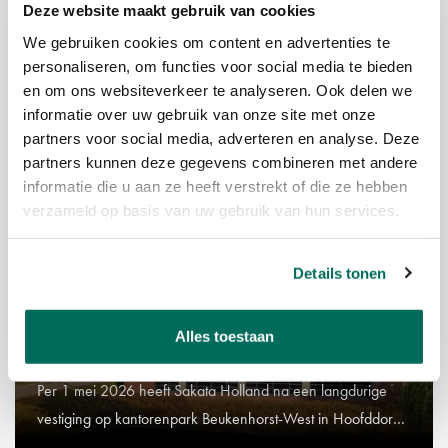
Deze website maakt gebruik van cookies
Recent is de verhuur van alle 10 nieuwbouw bedrijfsunits
We gebruiken cookies om content en advertenties te
aan de Afmijnstraat 81-99 in Amstelveen succesvol
personaliseren, om functies voor social media te bieden
afgerond.
en om ons websiteverkeer te analyseren. Ook delen we
informatie over uw gebruik van onze site met onze
partners voor social media, adverteren en analyse. Deze
04-05-2026
partners kunnen deze gegevens combineren met andere
informatie die u aan ze heeft verstrekt of die ze hebben
verzameld op basis van uw gebruik van hun services.
Details tonen
Alles toestaan
SAKATA KIEST VOOR SCHIPHOL-RIJK
Per 1 mei 2026 heeft Sakata Holland na een langdurige
vestiging op kantorenpark Beukenhorst-West in Hoofddorp
de overstap gemaakt naar Schiphol-Rijk.