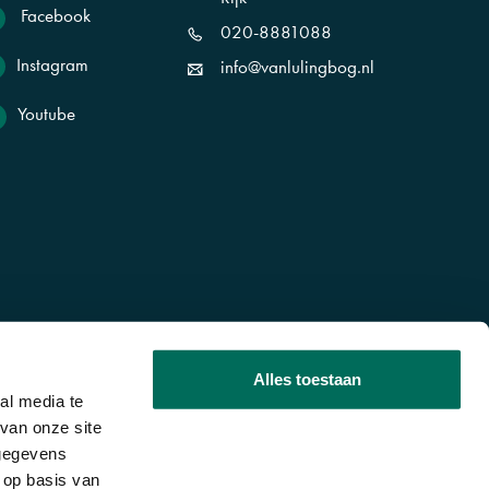
Facebook
020-8881088
Instagram
info@vanlulingbog.nl
Youtube
Alles toestaan
al media te
van onze site
 gegevens
: 76484408
BTW: NL860640590B01
 op basis van