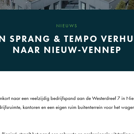
NIEUWS
N SPRANG & TEMPO VERHU
NAAR NIEUW-VENNEP
nkort naar een veelzijdig bedrijfspand aan de Westerdreef 7 in Ni
ijfsruimte, kantoren en een eigen ruim buitenterrein voor het wagenp
Pionier', straalt het pand een robuuste en professionele uitstraling 