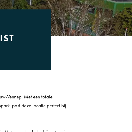
IST
euw-Vennep. Met een totale
ark, past deze locatie perfect bij
uit. Het verouderde bedrijventerrein