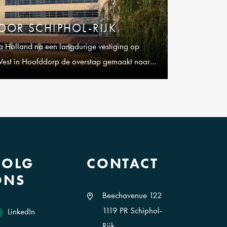
VOOR SCHIPHOL-RIJK
a Holland na een langdurige vestiging op
West in Hoofddorp de overstap gemaakt naar
VOLG
CONTACT
ONS
Beechavenue 122
1119 PR Schiphol-
LinkedIn
Rijk