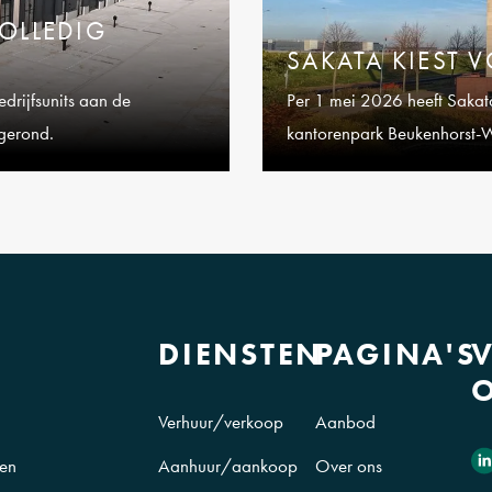
VOLLEDIG
SAKATA KIEST 
drijfsunits aan de
Per 1 mei 2026 heeft Sakat
fgerond.
kantorenpark Beukenhorst-
Schiphol-Rijk.
DIENSTEN
PAGINA'S
Verhuur/verkoop
Aanbod
Aanhuur/aankoop
Over ons
 en