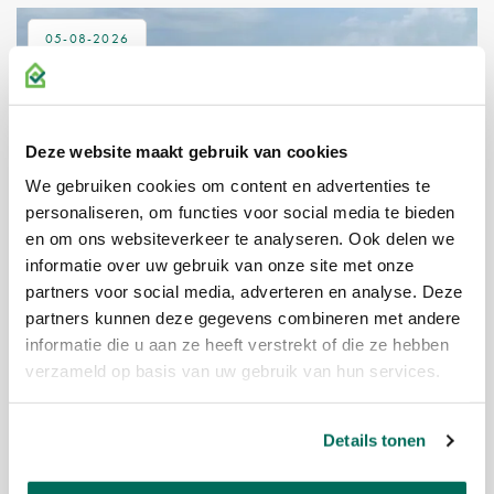
05-08-2026
Deze website maakt gebruik van cookies
We gebruiken cookies om content en advertenties te
personaliseren, om functies voor social media te bieden
en om ons websiteverkeer te analyseren. Ook delen we
LAYERS XL AMSTELVEEN I VOLLEDIG
informatie over uw gebruik van onze site met onze
VERHUURD
partners voor social media, adverteren en analyse. Deze
Recent is de verhuur van alle 10 nieuwbouw bedrijfsunits
partners kunnen deze gegevens combineren met andere
aan de Afmijnstraat 81-99 in Amstelveen succesvol
informatie die u aan ze heeft verstrekt of die ze hebben
afgerond.
verzameld op basis van uw gebruik van hun services.
Details tonen
04-05-2026