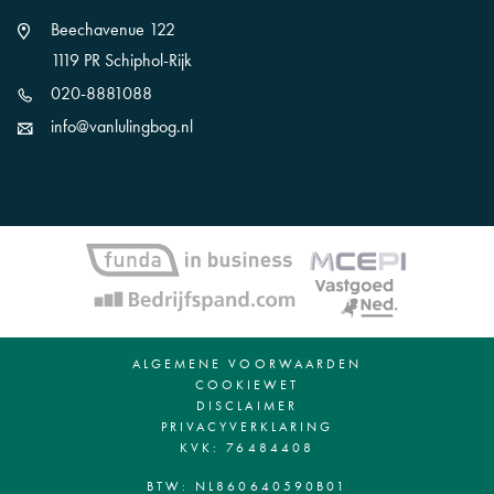
Beechavenue 122
1119 PR Schiphol-Rijk
020-8881088
info@vanlulingbog.nl
ALGEMENE VOORWAARDEN
COOKIEWET
DISCLAIMER
PRIVACYVERKLARING
KVK: 76484408
BTW: NL860640590B01