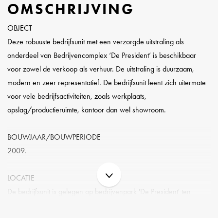
OMSCHRIJVING
OBJECT
Deze robuuste bedrijfsunit met een verzorgde uitstraling als
onderdeel van Bedrijvencomplex ‘De President’ is beschikbaar
voor zowel de verkoop als verhuur. De uitstraling is duurzaam,
modern en zeer representatief. De bedrijfsunit leent zich uitermate
voor vele bedrijfsactiviteiten, zoals werkplaats,
opslag/productieruimte, kantoor dan wel showroom.
BOUWJAAR/BOUWPERIODE
2009.
LOCATIE
De bedrijfsunit is gelegen op bedrijvenpark 'De President' ten
zuiden van Hoofddorp en midden in de Randstad. Het terrein is