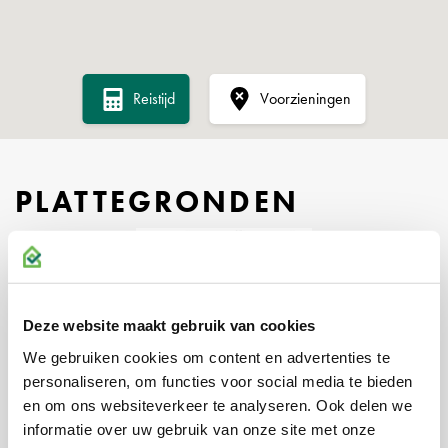
• Gedeeltelijk betonvloer en gedeeltelijk metalen entresolvloer
• Diverse ruimten voorzien van pvc vloerafwerking afgewerkte
scheidingswanden en
• verlichtingsarmaturen
Reistijd
Voorzieningen
• Cv-installatie
• Toiletruimte
• Pantry voorzien van spoelbak en close-in boiler
PLATTEGRONDEN
• Te openen ramen
• Daklicht
HUURPRIJS
€ 1.550,- per maand te vermeerderen met servicekosten en BTW.
Deze website maakt gebruik van cookies
We gebruiken cookies om content en advertenties te
NUTSVOORZIENINGEN
personaliseren, om functies voor social media te bieden
Het object beschikt over aansluitingen voor gas, water en elektra
en om ons websiteverkeer te analyseren. Ook delen we
(3x25A). In geval van huur dienst huurder hiervoor zelf
informatie over uw gebruik van onze site met onze