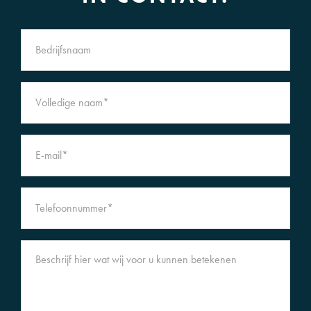
KOOPVOORWAARDEN
• BTW: de verkoop is vrijgesteld van BTW.
• Zekerheidsstelling: waarborgsom ter grootte van 10% van de
koopsom te voldoen bij de notaris binnen twee weken na
ondertekening van de koopovereenkomst.
• Notaris: ter keuze van koper.
• Erfdienstbaarheden, kwalitatieve bedingen en/of bijzondere
verplichtingen: zoals vermeld in de eigendomsakte. Op aanvraag
beschikbaar.
• Gemeenschappelijke gedeelten: zoals vermeld in de akte van
vestiging mandeligheid. Op aanvraag beschikbaar.
• Aanvaarding/oplevering: beschikbaar per 1 september 2026.
VOORBEHOUD
Definitieve goedkeuring en gunning door eigenaar.