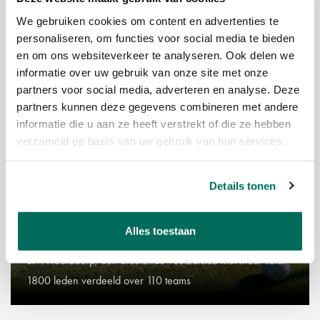
Van Luling BOG is een trouwe partner van deze dorpsclub
We gebruiken cookies om content en advertenties te
personaliseren, om functies voor social media te bieden
en om ons websiteverkeer te analyseren. Ook delen we
informatie over uw gebruik van onze site met onze
12-03-2024
partners voor social media, adverteren en analyse. Deze
partners kunnen deze gegevens combineren met andere
informatie die u aan ze heeft verstrekt of die ze hebben
verzameld op basis van uw gebruik van hun services.
Details tonen
Alles toestaan
S.V. HOOFDDORP
S.V. Hoofddorp; een bloeiende voetbalclub met maar liefst
1800 leden verdeeld over 110 teams